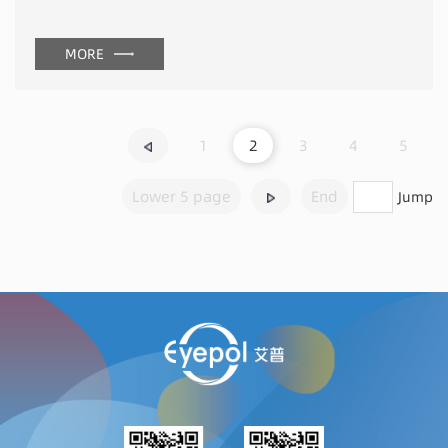
MORE
1
2
3
4
5
Lower 5 page
End
Jump