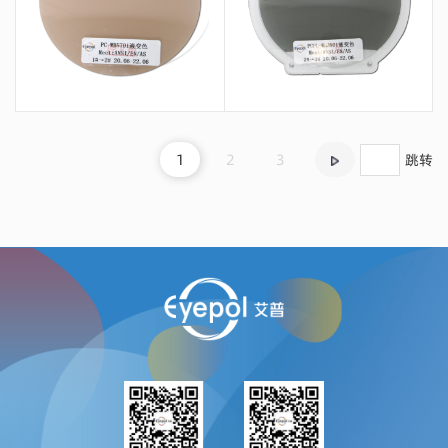
留言咨询
留言咨询
1
2
3
跳转