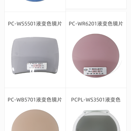
留言咨询
留言咨询
PC-WS5501液变色镜片
PC-WR6201液变色镜片
留言咨询
留言咨询
PC-WB5701液变色镜片
PCPL-WS3501液变色