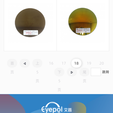
留言咨询
留言咨询
首
上
16
17
18
19
20
页
5
下
尾
跳转
页
5
页
页