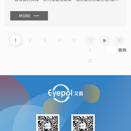
MORE
1
2
3
4
5
下
尾
跳转
5
页
页