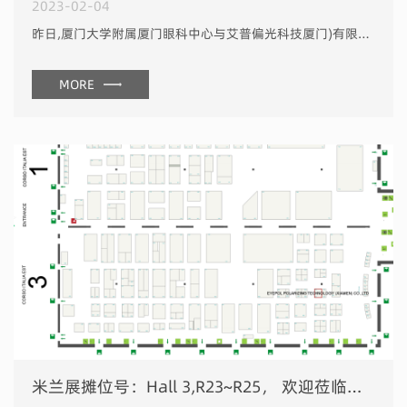
2023-02-04
昨日,厦门大学附属厦门眼科中心与艾普偏光科技厦门)有限公司成功召开“艾视星青少年近视管理镜片临床试验启动会”。厦门大学附属厦门眼科中心业务潘美华副院长、厦门眼科中心医学验光部谢仁艺主任、艾普偏光科技(厦...
MORE
米兰展摊位号：Hall 3,R23~R25， 欢迎莅临指导交流!